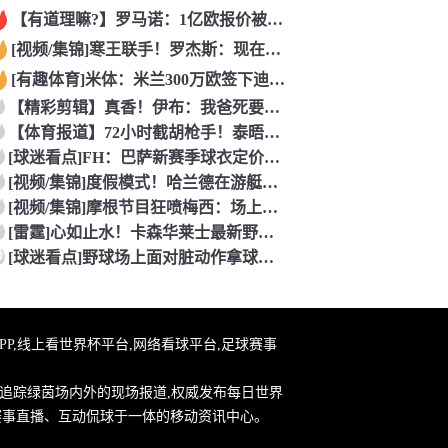
【有道理嘛?】罗马诺：1亿欧报价被拒后皇马将提出新报价，迪奥
[视频/集锦]寒王联手！罗杰斯：现在我成了抄袭动作的，帕尔默
[有趣体育]米体：米兰300万欧签下迪亚瓦拉，计划让他担任帕
【精彩剪辑】真香！伊布：我爸死要面子，送他奔驰当面不要，背后
【体育报道】72小时截胡枪手！泰晤士：切尔西砸高价挖罗杰斯，
[球迷看点]FH：巴萨新赛季球衣定价离谱，最便宜的球迷版起售
[视频/集锦]度假模式！哈兰德在游艇上打可生物降解的高尔夫球
[视频/集锦]摩根节目狂喷梅西：场上隐身还搞盘外招，特里一句
[雷霆]心如止水！卡森华莱士最新野球场训练视频！
0
[球迷看点]野球场上面对脏动作拿球说话才是硬道理！
清看球APP,线上看世界杯平台,网络看球平台,足球赛事
度追踪绿茵场内外的现场报道,权威发布每日世界
赛事直播、互动侃球于一体的移动资讯中心。