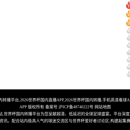
1
2
3
4
5
6
7
8
9
1
播,世界杯国内转播平台,2026世界杯国内直播APP,2026世界杯国内转播,手机高
APP 版权所有 备案号:
沪ICP备48740222号
网站地图
转播站,世界杯国内转播平台为您呈献超清、低延迟的全球足球盛宴。平台深
资讯。配合站内极具人气的球迷交流区与世界杯爱好者讨论区,构建起集