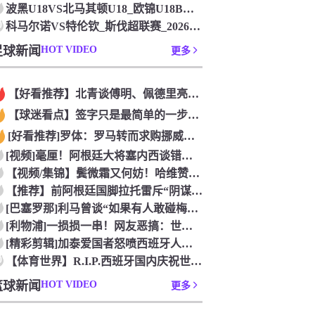
波黑U18VS北马其顿U18_欧锦U18B联赛_2026年0
0
科马尔诺VS特伦钦_斯伐超联赛_2026年07月26日
足球新闻
HOT VIDEO
更多
【好看推荐】北青谈傅明、佩德里亮相苏超：赛事关注度大幅提升，
【球迷看点】签字只是最简单的一步！米兰继续补充生力军！
[好看推荐]罗体：罗马转而求购挪威边锋努萨，莱比锡要价不低于
[视频]毫厘！阿根廷大将塞内西谈错失良机：那画面永远不会从脑
【视频/集锦】鬓微霜又何妨！哈维赞梅西：历史最佳！他依然能在
【推荐】前阿根廷国脚拉托雷斥“阴谋论”：彻底疯了，典型的输不
[巴塞罗那]利马曾谈“如果有人敢碰梅西，会发生什么”：这种凝
[利物浦]一损损一串！网友恶搞：世界杯后恩佐从阿根廷队回到切
[精彩剪辑]加泰爱国者怒喷西班牙人：夺冠跟你们有关系？照样月
0
【体育世界】R.I.P.西班牙国内庆祝世界杯夺冠时喷泉坍塌
篮球新闻
HOT VIDEO
更多