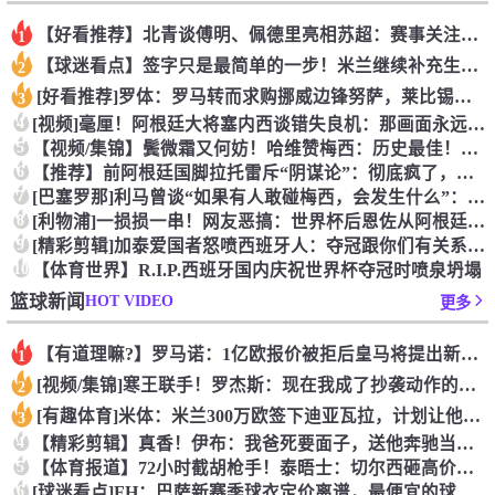
【好看推荐】北青谈傅明、佩德里亮相苏超：赛事关注度大幅提升，
1
【球迷看点】签字只是最简单的一步！米兰继续补充生力军！
2
[好看推荐]罗体：罗马转而求购挪威边锋努萨，莱比锡要价不低于
3
4
[视频]毫厘！阿根廷大将塞内西谈错失良机：那画面永远不会从脑
5
【视频/集锦】鬓微霜又何妨！哈维赞梅西：历史最佳！他依然能在
6
【推荐】前阿根廷国脚拉托雷斥“阴谋论”：彻底疯了，典型的输不
7
[巴塞罗那]利马曾谈“如果有人敢碰梅西，会发生什么”：这种凝
8
[利物浦]一损损一串！网友恶搞：世界杯后恩佐从阿根廷队回到切
9
[精彩剪辑]加泰爱国者怒喷西班牙人：夺冠跟你们有关系？照样月
10
【体育世界】R.I.P.西班牙国内庆祝世界杯夺冠时喷泉坍塌
HOT VIDEO
篮球新闻
更多
【有道理嘛?】罗马诺：1亿欧报价被拒后皇马将提出新报价，迪奥
1
[视频/集锦]寒王联手！罗杰斯：现在我成了抄袭动作的，帕尔默
2
[有趣体育]米体：米兰300万欧签下迪亚瓦拉，计划让他担任帕
3
4
【精彩剪辑】真香！伊布：我爸死要面子，送他奔驰当面不要，背后
5
【体育报道】72小时截胡枪手！泰晤士：切尔西砸高价挖罗杰斯，
6
[球迷看点]FH：巴萨新赛季球衣定价离谱，最便宜的球迷版起售