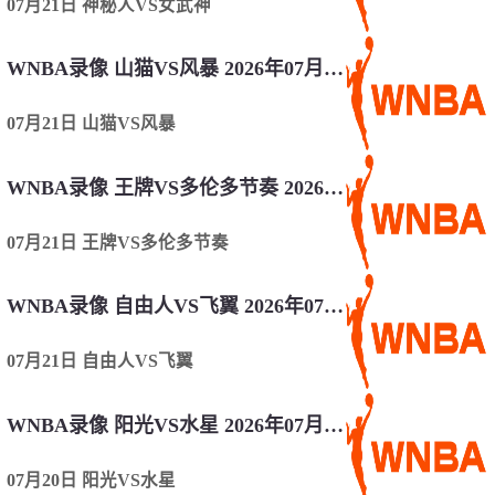
07月21日 神秘人VS女武神
WNBA录像 山猫VS风暴 2026年07月21日【全场录像】
07月21日 山猫VS风暴
WNBA录像 王牌VS多伦多节奏 2026年07月21日【全场录像】
07月21日 王牌VS多伦多节奏
WNBA录像 自由人VS飞翼 2026年07月21日【全场录像】
07月21日 自由人VS飞翼
WNBA录像 阳光VS水星 2026年07月20日【全场录像】
07月20日 阳光VS水星