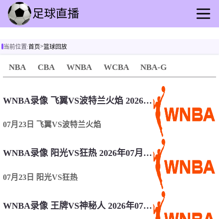
首页
>
当前位置:
首页
篮球回放
足球直播
篮球直播
NBA
CBA
WNBA
WCBA
NBA-G
足球录像
篮球回放
WNBA录像 飞翼VS波特兰火焰 2026年07月23日【全场录像】
足球速报
篮球速报
07月23日 飞翼VS波特兰火焰
其他直播
WNBA录像 阳光VS狂热 2026年07月23日【全场录像】
07月23日 阳光VS狂热
WNBA录像 王牌VS神秘人 2026年07月23日【全场录像】