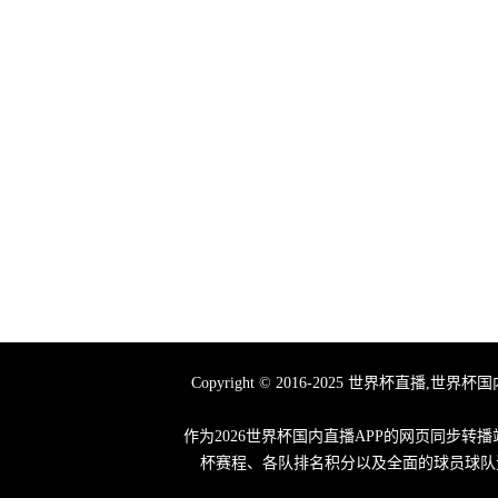
Copyright © 2016-2025 世界杯直
作为2026世界杯国内直播APP的网页同步
杯赛程、各队排名积分以及全面的球员球队