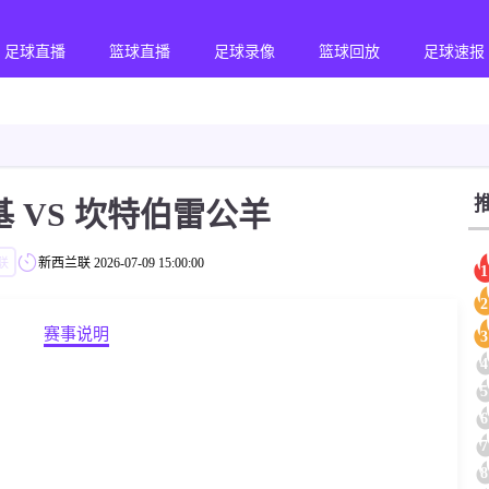
足球直播
篮球直播
足球录像
篮球回放
足球速报
 VS 坎特伯雷公羊
联
新西兰联
2026-07-09 15:00:00
1
2
赛事说明
3
4
5
6
7
8