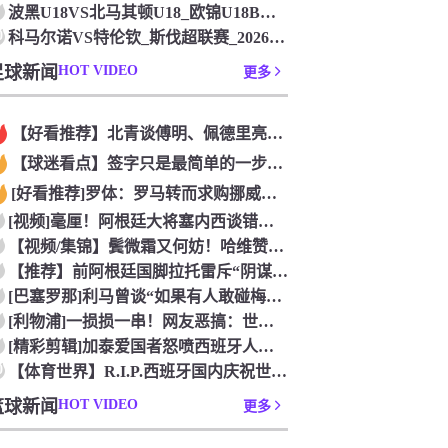
波黑U18VS北马其顿U18_欧锦U18B联赛_2026年0
0
科马尔诺VS特伦钦_斯伐超联赛_2026年07月26日
足球新闻
HOT VIDEO
更多
【好看推荐】北青谈傅明、佩德里亮相苏超：赛事关注度大幅提升，
【球迷看点】签字只是最简单的一步！米兰继续补充生力军！
[好看推荐]罗体：罗马转而求购挪威边锋努萨，莱比锡要价不低于
[视频]毫厘！阿根廷大将塞内西谈错失良机：那画面永远不会从脑
【视频/集锦】鬓微霜又何妨！哈维赞梅西：历史最佳！他依然能在
【推荐】前阿根廷国脚拉托雷斥“阴谋论”：彻底疯了，典型的输不
[巴塞罗那]利马曾谈“如果有人敢碰梅西，会发生什么”：这种凝
[利物浦]一损损一串！网友恶搞：世界杯后恩佐从阿根廷队回到切
[精彩剪辑]加泰爱国者怒喷西班牙人：夺冠跟你们有关系？照样月
0
【体育世界】R.I.P.西班牙国内庆祝世界杯夺冠时喷泉坍塌
篮球新闻
HOT VIDEO
更多