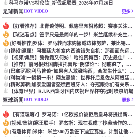
10
科马尔诺VS特伦钦_斯伐超联赛_2026年07月26日
HOT VIDEO
足球新闻
更多
【好看推荐】北青谈傅明、佩德里亮相苏超：赛事关注度大幅提升，
1
【球迷看点】签字只是最简单的一步！米兰继续补充生力军！
2
[好看推荐]罗体：罗马转而求购挪威边锋努萨，莱比锡要价不低于
3
4
[视频]毫厘！阿根廷大将塞内西谈错失良机：那画面永远不会从脑
5
【视频/集锦】鬓微霜又何妨！哈维赞梅西：历史最佳！他依然能在
6
【推荐】前阿根廷国脚拉托雷斥“阴谋论”：彻底疯了，典型的输不
7
[巴塞罗那]利马曾谈“如果有人敢碰梅西，会发生什么”：这种凝
8
[利物浦]一损损一串！网友恶搞：世界杯后恩佐从阿根廷队回到切
9
[精彩剪辑]加泰爱国者怒喷西班牙人：夺冠跟你们有关系？照样月
10
【体育世界】R.I.P.西班牙国内庆祝世界杯夺冠时喷泉坍塌
HOT VIDEO
篮球新闻
更多
【有道理嘛?】罗马诺：1亿欧报价被拒后皇马将提出新报价，迪奥
1
[视频/集锦]寒王联手！罗杰斯：现在我成了抄袭动作的，帕尔默
2
[有趣体育]米体：米兰300万欧签下迪亚瓦拉，计划让他担任帕
3