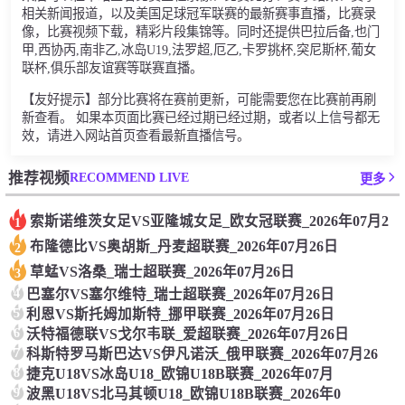
相关新闻报道，以及美国足球冠军联赛的最新赛事直播，比赛录
像，比赛视频下载，精彩片段集锦等。同时还提供巴拉后备,也门
甲,西协丙,南非乙,冰岛U19,法罗超,厄乙,卡罗挑杯,突尼斯杯,葡女
联杯,俱乐部友谊赛等联赛直播。
【友好提示】部分比赛将在赛前更新，可能需要您在比赛前再刷
新查看。 如果本页面比赛已经过期已经过期，或者以上信号都无
效，请进入网站首页查看最新直播信号。
RECOMMEND LIVE
推荐视频
更多
索斯诺维茨女足VS亚隆城女足_欧女冠联赛_2026年07月2
1
布隆德比VS奥胡斯_丹麦超联赛_2026年07月26日
2
草蜢VS洛桑_瑞士超联赛_2026年07月26日
3
4
巴塞尔VS塞尔维特_瑞士超联赛_2026年07月26日
5
利恩VS斯托姆加斯特_挪甲联赛_2026年07月26日
6
沃特福德联VS戈尔韦联_爱超联赛_2026年07月26日
7
科斯特罗马斯巴达VS伊凡诺沃_俄甲联赛_2026年07月26
8
捷克U18VS冰岛U18_欧锦U18B联赛_2026年07月
9
波黑U18VS北马其顿U18_欧锦U18B联赛_2026年0