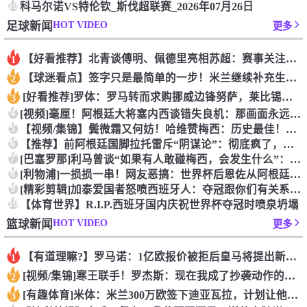
10
科马尔诺VS特伦钦_斯伐超联赛_2026年07月26日
HOT VIDEO
足球新闻
更多
【好看推荐】北青谈傅明、佩德里亮相苏超：赛事关注度大幅提升，
1
【球迷看点】签字只是最简单的一步！米兰继续补充生力军！
2
[好看推荐]罗体：罗马转而求购挪威边锋努萨，莱比锡要价不低于
3
4
[视频]毫厘！阿根廷大将塞内西谈错失良机：那画面永远不会从脑
5
【视频/集锦】鬓微霜又何妨！哈维赞梅西：历史最佳！他依然能在
6
【推荐】前阿根廷国脚拉托雷斥“阴谋论”：彻底疯了，典型的输不
7
[巴塞罗那]利马曾谈“如果有人敢碰梅西，会发生什么”：这种凝
8
[利物浦]一损损一串！网友恶搞：世界杯后恩佐从阿根廷队回到切
9
[精彩剪辑]加泰爱国者怒喷西班牙人：夺冠跟你们有关系？照样月
10
【体育世界】R.I.P.西班牙国内庆祝世界杯夺冠时喷泉坍塌
HOT VIDEO
篮球新闻
更多
【有道理嘛?】罗马诺：1亿欧报价被拒后皇马将提出新报价，迪奥
1
[视频/集锦]寒王联手！罗杰斯：现在我成了抄袭动作的，帕尔默
2
[有趣体育]米体：米兰300万欧签下迪亚瓦拉，计划让他担任帕
3