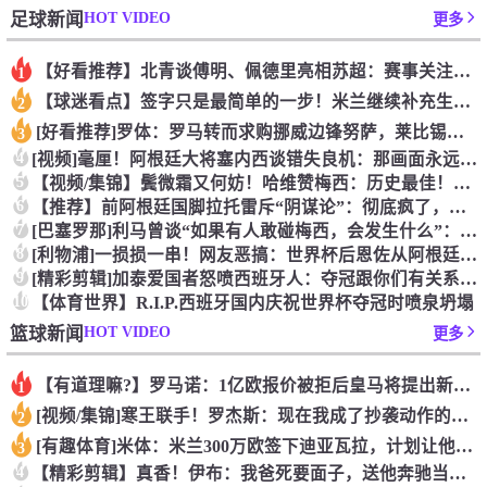
HOT VIDEO
足球新闻
更多
【好看推荐】北青谈傅明、佩德里亮相苏超：赛事关注度大幅提升，
1
【球迷看点】签字只是最简单的一步！米兰继续补充生力军！
2
[好看推荐]罗体：罗马转而求购挪威边锋努萨，莱比锡要价不低于
3
4
[视频]毫厘！阿根廷大将塞内西谈错失良机：那画面永远不会从脑
5
【视频/集锦】鬓微霜又何妨！哈维赞梅西：历史最佳！他依然能在
6
【推荐】前阿根廷国脚拉托雷斥“阴谋论”：彻底疯了，典型的输不
7
[巴塞罗那]利马曾谈“如果有人敢碰梅西，会发生什么”：这种凝
8
[利物浦]一损损一串！网友恶搞：世界杯后恩佐从阿根廷队回到切
9
[精彩剪辑]加泰爱国者怒喷西班牙人：夺冠跟你们有关系？照样月
10
【体育世界】R.I.P.西班牙国内庆祝世界杯夺冠时喷泉坍塌
HOT VIDEO
篮球新闻
更多
【有道理嘛?】罗马诺：1亿欧报价被拒后皇马将提出新报价，迪奥
1
[视频/集锦]寒王联手！罗杰斯：现在我成了抄袭动作的，帕尔默
2
[有趣体育]米体：米兰300万欧签下迪亚瓦拉，计划让他担任帕
3
4
【精彩剪辑】真香！伊布：我爸死要面子，送他奔驰当面不要，背后