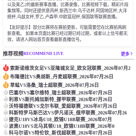
以及美乙2的最新赛事直播，比赛录像，比赛视频下载，精彩片段
集锦等。同时还提供意丙杯,新西兰中,乌干达杯,阿国地区杯,大洋
统杯,乌兹女杯,罗乙,卢森甲,中欧篮冠杯,保国联等联赛直播。
【友好提示】部分比赛将在赛前更新，可能需要您在比赛前再刷
新查看。 如果本页面比赛已经过期已经过期，或者以上信号都无
效，请进入网站首页查看最新直播信号。
RECOMMEND LIVE
推荐视频
更多
索斯诺维茨女足VS亚隆城女足_欧女冠联赛_2026年07月2
1
布隆德比VS奥胡斯_丹麦超联赛_2026年07月26日
2
草蜢VS洛桑_瑞士超联赛_2026年07月26日
3
4
巴塞尔VS塞尔维特_瑞士超联赛_2026年07月26日
5
利恩VS斯托姆加斯特_挪甲联赛_2026年07月26日
6
沃特福德联VS戈尔韦联_爱超联赛_2026年07月26日
7
科斯特罗马斯巴达VS伊凡诺沃_俄甲联赛_2026年07月26
8
捷克U18VS冰岛U18_欧锦U18B联赛_2026年07月
9
波黑U18VS北马其顿U18_欧锦U18B联赛_2026年0
10
科马尔诺VS特伦钦_斯伐超联赛_2026年07月26日